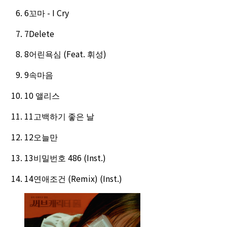
6
꼬마 - I Cry
7
Delete
8
어린욕심 (Feat. 휘성)
9
속마음
10
앨리스
11
고백하기 좋은 날
12
오늘만
13
비밀번호 486 (Inst.)
14
연애조건 (Remix) (Inst.)